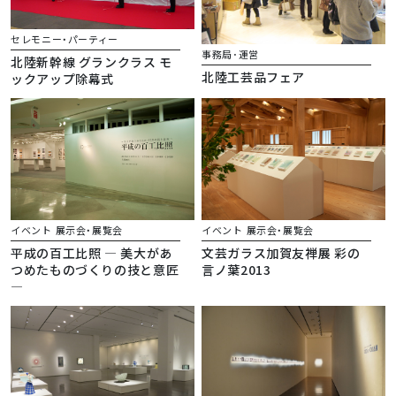
セレモニー・パーティー
事務局･運営
北陸新幹線 グランクラス モ
北陸工芸品フェア
ックアップ除幕式
イベント
展示会・展覧会
イベント
展示会・展覧会
平成の百工比照 ― 美大があ
文芸ガラス加賀友禅展 彩の
つめたものづくりの技と意匠
言ノ葉2013
―