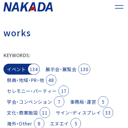
w
o
r
k
s
KEYWORDS:
イベント
134
展示会・展覧会
130
祭典・地域・PR・他
48
セレモニー・パーティー
17
学会・コンベンション
7
事務局･運営
5
文化・商業施設
11
サイン･ディスプレイ
33
海外・Other
8
エヌエイ
5