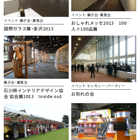
イベント
展示会・展覧会
イベント
展示会・展覧会
おしゃれメッセ2013 100
国際ガラス展・金沢2013
人×100品展
展示会・展覧会
イベント
セレモニー・パーティー
石川県インテリアデザイン協
お別れの会
会 協会展2013 Inside out