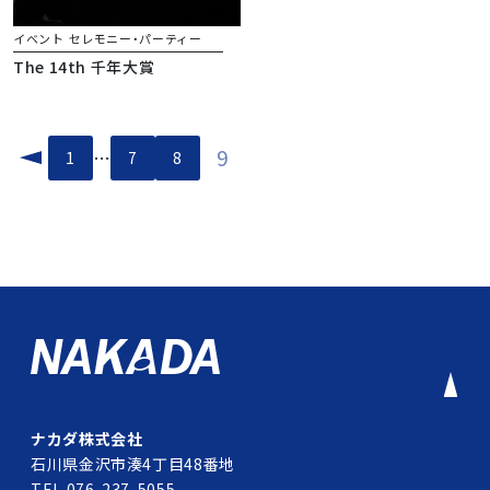
イベント
セレモニー・パーティー
The 14th 千年大賞
投
9
…
1
7
8
稿
の
ペ
ー
ジ
送
り
ナカダ株式会社
石川県金沢市湊4丁目48番地
TEL 076-237-5055