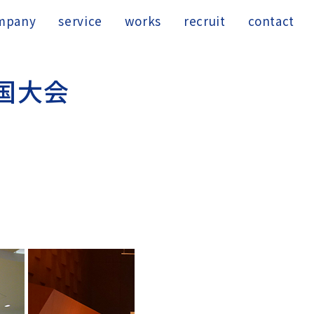
mpany
service
works
recruit
contact
国
大
会