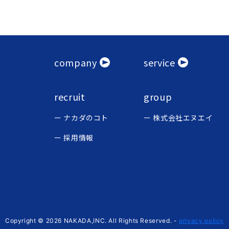
company
service
recruit
group
ナカダのコト
株式会社エヌエイ
採用情報
Copyright © 2026 NAKADA,INC. All Rights Reserved.
-
privacy policy