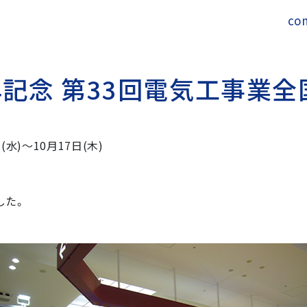
co
年
記
念
第
3
3
回
電
気
工
事
業
全
水)〜10月17日(木)
した。