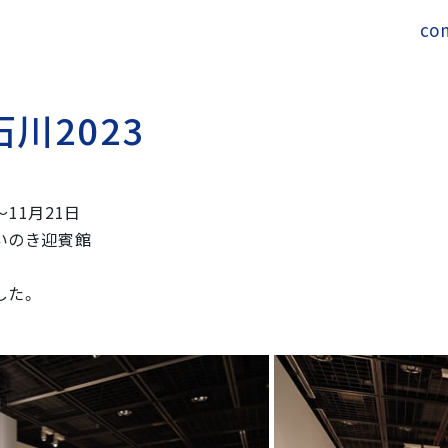
co
石
川
2
0
2
3
11月21日
いのき迎賓館
した。