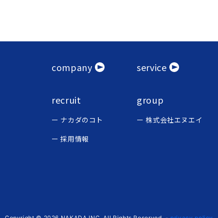
company
service
recruit
group
ナカダのコト
株式会社エヌエイ
採用情報
Copyright © 2026 NAKADA,INC. All Rights Reserved.
-
privacy policy