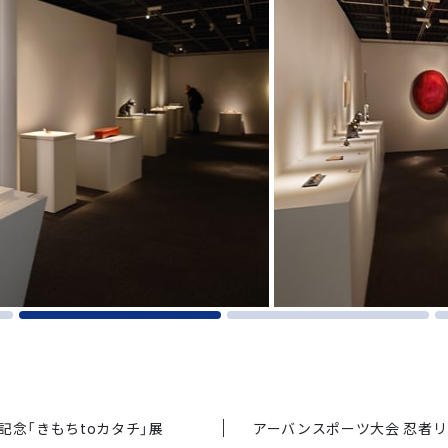
記念「きもちtoカタチ」展
アーバンスポーツ大会 忍者リ