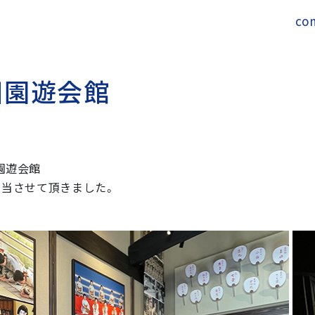
co
川
園
遊
会
館
園遊会館
を担当させて頂きました。