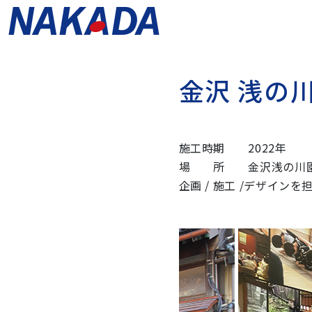
金
沢
浅
の
施工時期 2022年
場 所 金沢浅の川
企画 / 施工 /デザイン