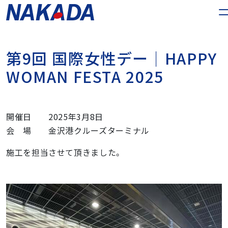
第
9
回
国
際
女
性
デ
ー
｜
H
A
P
P
Y
W
O
M
A
N
F
E
S
T
A
2
0
2
5
開催日 2025年3月8日
会 場 金沢港クルーズターミナル
施工を担当させて頂きました。