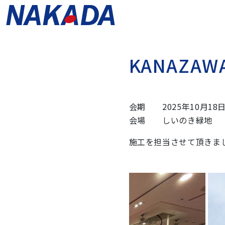
K
A
N
A
Z
A
W
会期 2025年10月18日
会場 しいのき緑地
施工を担当させて頂きま