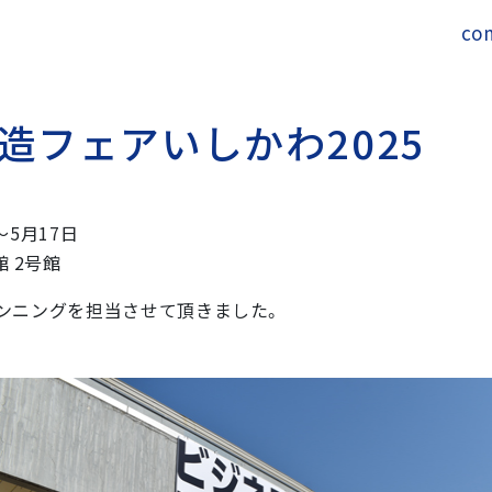
co
造
フ
ェ
ア
い
し
か
わ
2
0
2
5
〜5月17日
 2号館
ランニングを担当させて頂きました。