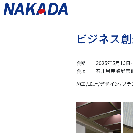
ビ
ジ
ネ
ス
創
会期 2025年5月15日
会場 石川県産業展示館
施工/設計/デザイン/プ