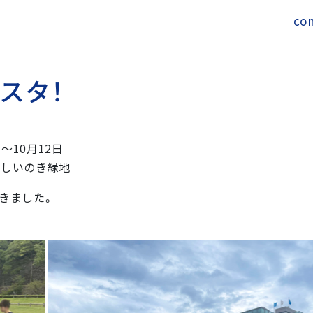
co
ス
タ
！
〜10月12日
しいのき緑地
きました。