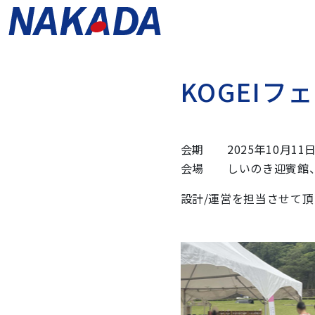
K
O
G
E
I
フ
ェ
会期 2025年10月11日
会場 しいのき迎賓館、
設計/運営を担当させて頂